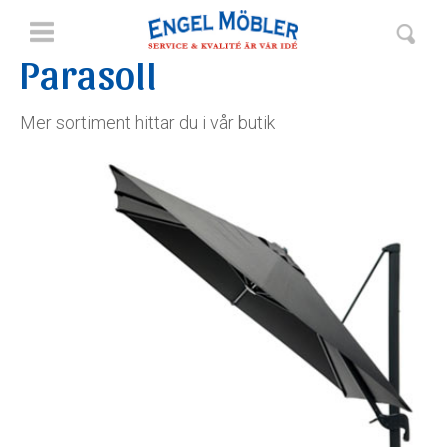
Parasoll
HEM
Mer sortiment hittar du i vår butik
INNEMÖBLER
MATTOR
INREDNING
LAMPOR
UTEMÖBLER
KONSTROTTING
MATGRUPPER