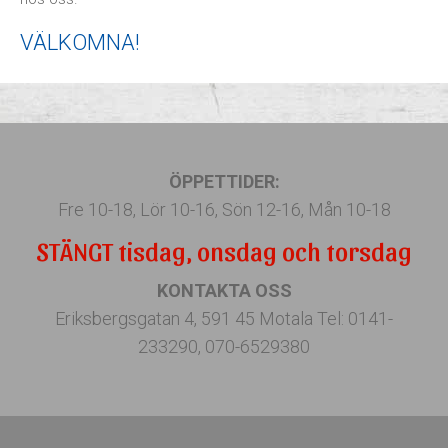
VÄLKOMNA!
ÖPPETTIDER:
Fre 10-18, Lör 10-16, Sön 12-16, Mån 10-18
STÄNGT tisdag, onsdag och torsdag
KONTAKTA OSS
Eriksbergsgatan 4, 591 45 Motala Tel: 0141-
233290, 070-6529380